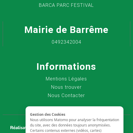
BARCA PARC FESTIVAL
Mairie de Barrême
0492342004
Informations
Mentions Légales
Nous trouver
Nous Contacter
Gestion des Cookies
Nous utilisons Matomo pour analyser la fréquentation
du site, avec des données toujours anonymisées.
Réalisation :
AVAELYS - Agence Web Aix en Provence
-
Certains contenus externes (vidéos, cartes)