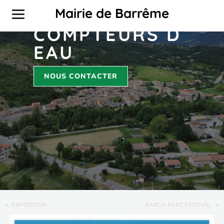
RELEVE DES
Mairie de Barrême
COMPTEURS D
EAU
NOUS CONTACTER
«
»
EXPOSITION
BARCA PARC FESTIVAL