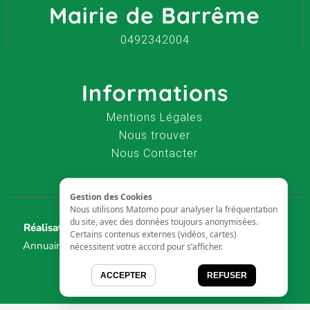
Mairie de Barrême
0492342004
Informations
Mentions Légales
Nous trouver
Nous Contacter
Gestion des Cookies
Nous utilisons Matomo pour analyser la fréquentation
du site, avec des données toujours anonymisées.
Réalisation :
AVAELYS - Agence Web Aix en Provence
-
Certains contenus externes (vidéos, cartes)
Annuaire Entreprise Aix-en-Provence
-
Annuaire Aix-en-
nécessitent votre accord pour s’afficher.
Provence
ACCEPTER
REFUSER